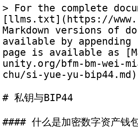
> For the complete docu
[llms.txt](https://www.
Markdown versions of do
available by appending 
page is available as [M
unity.org/bfm-bm-wei-mi
chu/si-yue-yu-bip44.md).
# 私钥与BIP44

#### 什么是加密数字资产钱包