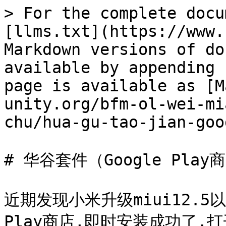
> For the complete docu
[llms.txt](https://www.
Markdown versions of do
available by appending 
page is available as [M
unity.org/bfm-ol-wei-mi
chu/hua-gu-tao-jian-goo
# 华谷套件（Google Play商
近期发现小米升级miui12.
Play商店,即时安装成功了,