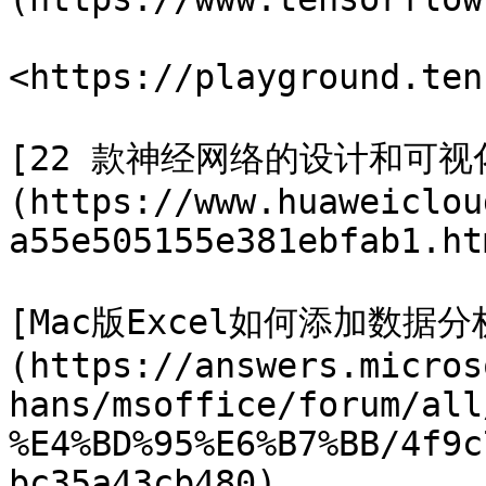
<https://playground.ten
[22 款神经网络的设计和可视
(https://www.huaweiclou
a55e505155e381ebfab1.htm
[Mac版Excel如何添加数据
(https://answers.micros
hans/msoffice/forum/all
%E4%BD%95%E6%B7%BB/4f9c
bc35a43cb480)
