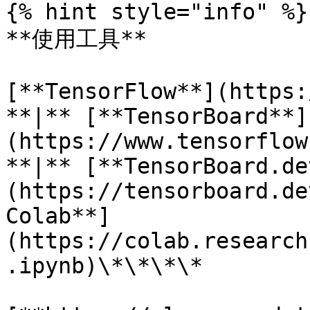
{% hint style="info" %}

**使用工具**

[**TensorFlow**](https:
**|** [**TensorBoard**]
(https://www.tensorflow
**|** [**TensorBoard.de
(https://tensorboard.de
Colab**]
(https://colab.research
.ipynb)\*\*\*\*
