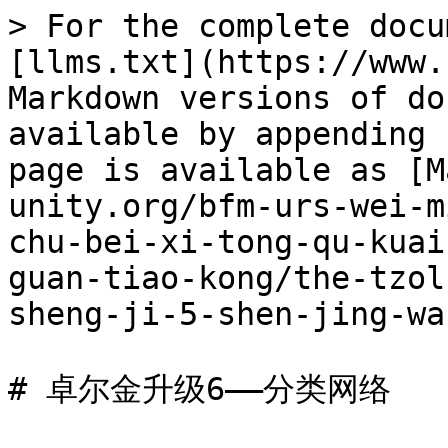
> For the complete docu
[llms.txt](https://www.
Markdown versions of do
available by appending 
page is available as [M
unity.org/bfm-urs-wei-m
chu-bei-xi-tong-qu-kuai
guan-tiao-kong/the-tzol
sheng-ji-5-shen-jing-wa
# 卓尔金升级6——分类网络
