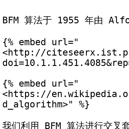
BFM 算法于 1955 年由 Alfo
{% embed url="
<http://citeseerx.ist.p
doi=10.1.1.451.4085&rep
{% embed url="
<https://en.wikipedia.o
d_algorithm>" %}

我们利用 BFM 算法进行交叉