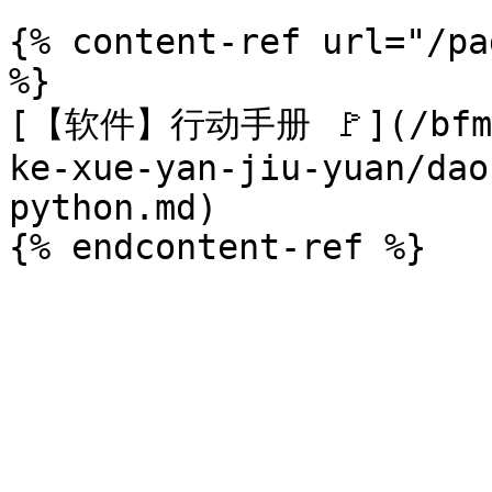
{% content-ref url="/pa
%}

[【软件】行动手册 🚩](/bfm-r
ke-xue-yan-jiu-yuan/dao
python.md)
