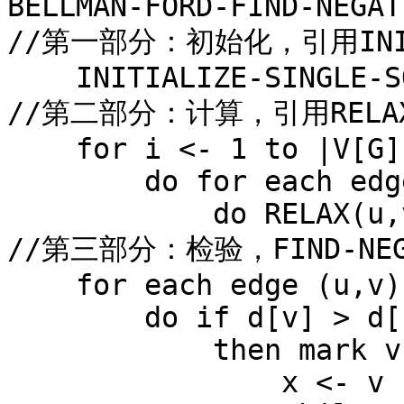
BELLMAN-FORD-FIND-NEGAT
//第一部分：初始化，引用INITIAL
    INITIALIZE-SINGLE-SOURCE(G,s)

//第二部分：计算，引用RELAX(
    for i <- 1 to |V[G]| - 1 

        do for each edge (u,v) ∈ E[G]

            do RELAX(u,v,w) 

//第三部分：检验，FIND-NEGA
    for each edge (u,v) ∈ E[G]

        do if d[v] > d[u] + w(u,v)

            then mark v

                x <- v
