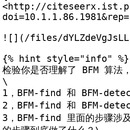
<http://citeseerx.ist.p
doi=10.1.1.86.1981&rep=
![](/files/dYLZdeVgJsLL
{% hint style="info" %}

检验你是否理解了 BFM 算法
\

1，BFM-find 和 BFM-de
2，BFM-find 和 BFM-d
3，BFM-find 里面的步