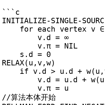
```c

INITIALIZE-SINGLE-SOURC
    for each vertex v ∈ G.V

        v.d = ∞

        v.π = NIL 

    s.d = 0

RELAX(u,v,w)

    if v.d > u.d + w(u,v)

        v.d = u.d + w(u,v)

        v.π = u 

//算法本体开始
