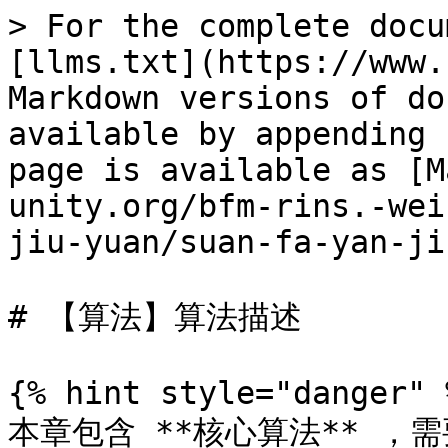
> For the complete docu
[llms.txt](https://www.
Markdown versions of do
available by appending 
page is available as [M
unity.org/bfm-rins.-wei
jiu-yuan/suan-fa-yan-ji
# 【算法】算法描述

{% hint style="danger" %
本章包含 **核心算法** ，需要