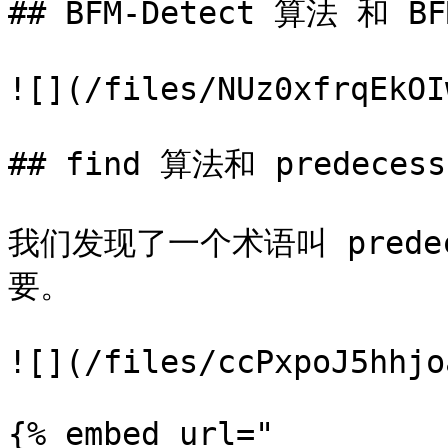
## BFM-Detect 算法 和 B
![](/files/NUz0xfrqEkOI
## find 算法和 predecess
我们发现了一个术语叫 predec
要。

![](/files/ccPxpoJ5hhjo
{% embed url="