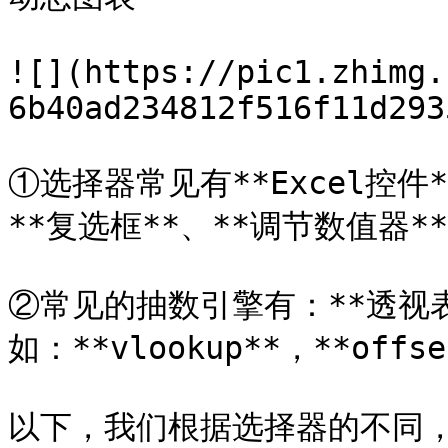
![](https://pic1.zhimg.
6b40ad234812f516f11d293
①选择器常见有**Excel控件*
**复选框**、**调节数值器**
②常见的抽数引擎有：**透视表
如：**vlookup**，**offse
以下，我们根据选择器的不同，