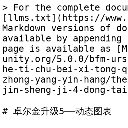
> For the complete docu
[llms.txt](https://www.
Markdown versions of do
available by appending 
page is available as [M
unity.org/5.0.0/bfm-urs
he-ti-chu-bei-xi-tong-q
zhong-yang-yin-hang/the
jin-sheng-ji-4-dong-tai
# 卓尔金升级5——动态图表
