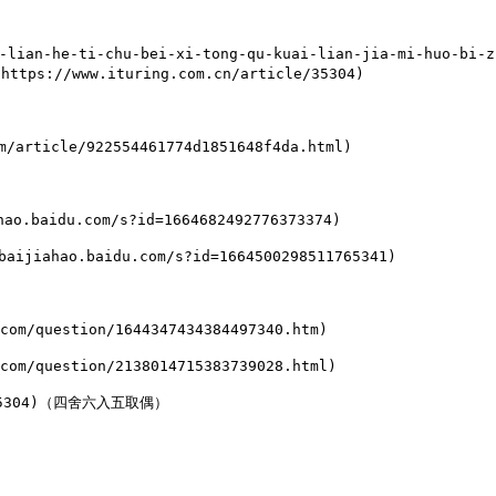
n-he-ti-chu-bei-xi-tong-qu-kuai-lian-jia-mi-huo-bi-zho
ps://www.ituring.com.cn/article/35304)

ticle/922554461774d1851648f4da.html)

idu.com/s?id=1664682492776373374)

hao.baidu.com/s?id=1664500298511765341)

question/1644347434384497340.htm)

question/2138014715383739028.html)

/35304)（四舍六入五取偶）
