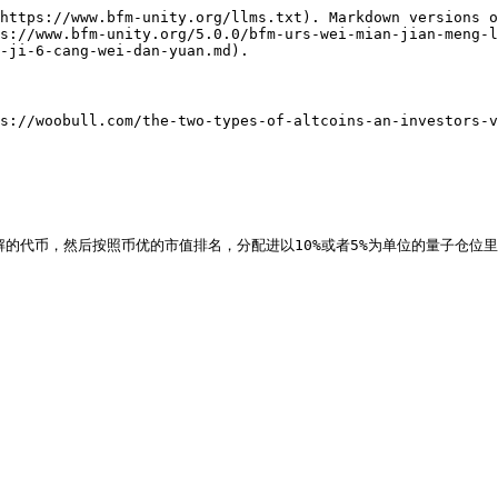
https://www.bfm-unity.org/llms.txt). Markdown versions o
s://www.bfm-unity.org/5.0.0/bfm-urs-wei-mian-jian-meng-l
-ji-6-cang-wei-dan-yuan.md).

s://woobull.com/the-two-types-of-altcoins-an-investors-v
的代币，然后按照币优的市值排名，分配进以10%或者5%为单位的量子仓位里