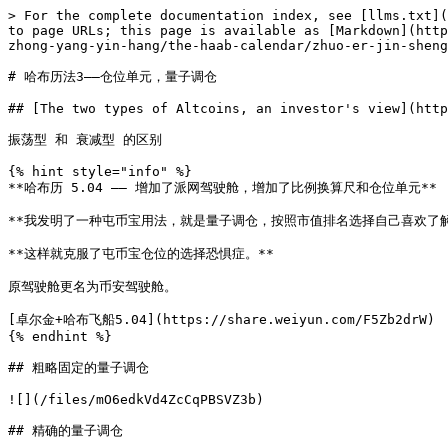
> For the complete documentation index, see [llms.txt](
to page URLs; this page is available as [Markdown](http
zhong-yang-yin-hang/the-haab-calendar/zhuo-er-jin-sheng
# 哈布历法3——仓位单元，量子调仓

## [The two types of Altcoins, an investor's view](http
振荡型 和 衰减型 的区别

{% hint style="info" %}

**哈布历 5.04 —— 增加了派网驾驶舱，增加了比例换算尺和仓位单元**

**我发明了一种屯币宝用法，就是量子调仓，按照市值排名选择自己喜欢了解
**这样就克服了屯币宝仓位的选择恐惧症。**

原驾驶舱更名为币安驾驶舱。

[卓尔金+哈布飞船5.04](https://share.weiyun.com/F5Zb2drW)

{% endhint %}

## 粗略固定的量子调仓

![](/files/mO6edkVd4ZcCqPBSVZ3b)

## 精确的量子调仓
