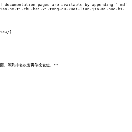
f documentation pages are available by appending `.md` 
ian-he-ti-chu-bei-xi-tong-qu-kuai-lian-jia-mi-huo-bi-
iew/)

面。等到排名改变再修改仓位。**
