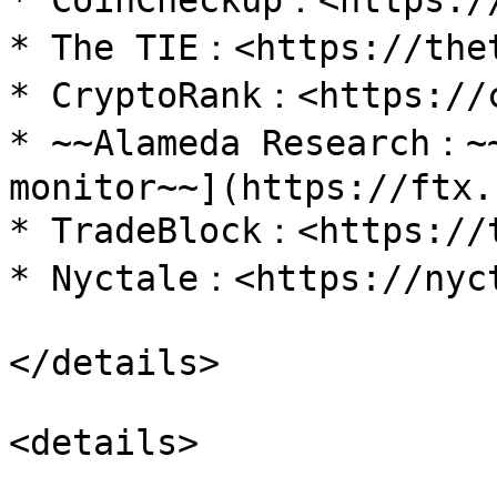
* CoinCheckup：<https://
* The TIE：<https://thet
* CryptoRank：<https://c
* ~~Alameda Research：~
monitor~~](https://ftx.
* TradeBlock：<https://t
* Nyctale：<https://nyct
</details>

<details>
