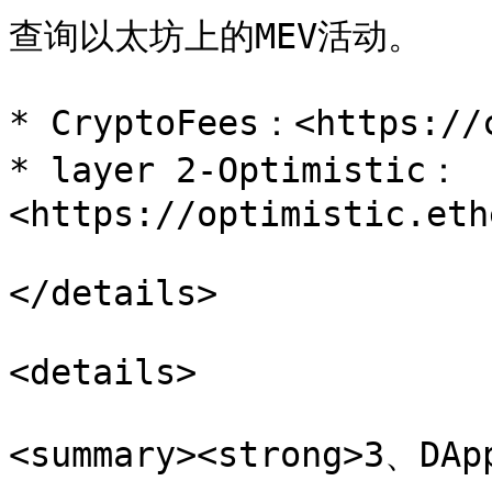
查询以太坊上的MEV活动。

* CryptoFees：<https://c
* layer 2-Optimistic：
<https://optimistic.eth
</details>

<details>

<summary><strong>3、DAp