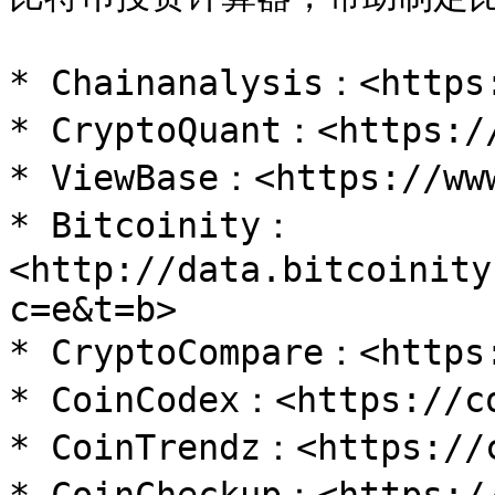
* Chainanalysis：<https:
* CryptoQuant：<https://
* ViewBase：<https://www
* Bitcoinity：
<http://data.bitcoinity
c=e&t=b>

* CryptoCompare：<https:
* CoinCodex：<https://co
* CoinTrendz：<https://c