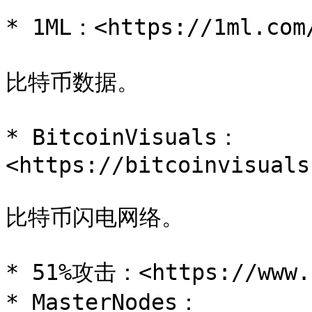
* 1ML：<https://1ml.com/
比特币数据。

* BitcoinVisuals：
<https://bitcoinvisuals
比特币闪电网络。

* 51%攻击：<https://www.c
* MasterNodes：