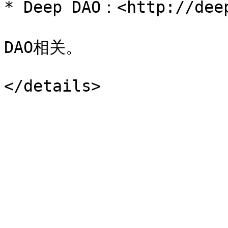
* Deep DAO：<http://deep
DAO相关。
