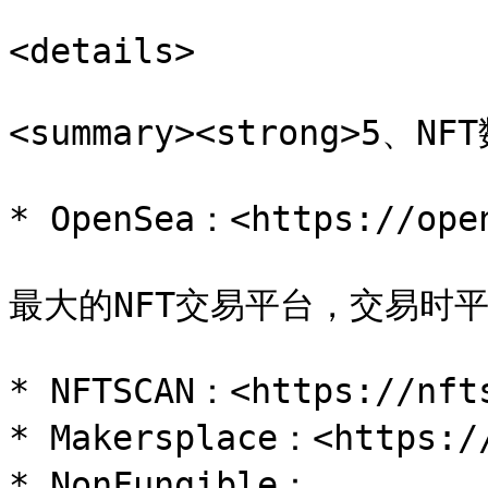
<details>

<summary><strong>5、NFT
* OpenSea：<https://open
最大的NFT交易平台，交易时平台
* NFTSCAN：<https://nfts
* Makersplace：<https://
* NonFungible：