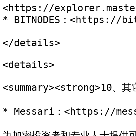
<https://explorer.maste
* BITNODES：<https://bit
</details>

<details>

<summary><strong>10、其它
* Messari：<https://mess
为加密投资者和专业人士提供