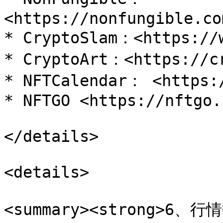
<https://nonfungible.co
* CryptoSlam：<https://w
* CryptoArt：<https://cr
* NFTCalendar： <https:/
* NFTGO <https://nftgo.i
</details>

<details>

<summary><strong>6、行情