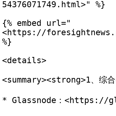
54376071749.html>" %}

{% embed url="
<https://foresightnews.
%}

<details>

<summary><strong>1、综合
* Glassnode：<https://gl