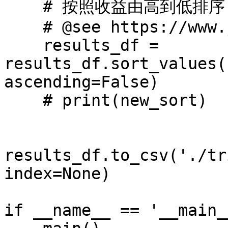
    # 按照收益由高到低排序

    # @see https://www.jianshu.com/p/d12af2b287b6

    results_df = 
results_df.sort_values(
ascending=False)

    # print(new_sort)

results_df.to_csv('./tr
index=None)

if __name__ == '__main__