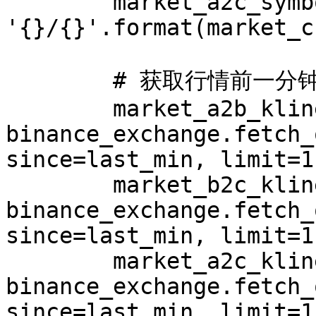
        market_a2c_symbol = 
'{}/{}'.format(market_c
        # 获取行情前一分钟的K线数据

        market_a2b_kline = 
binance_exchange.fetch_
since=last_min, limit=1
        market_b2c_kline = 
binance_exchange.fetch_
since=last_min, limit=1
        market_a2c_kline = 
binance_exchange.fetch_
since=last_min, limit=1