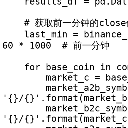
    results_df = pd.DataFrame(columns=columns)

    # 获取前一分钟的close价格

    last_min = binance_exchange.milliseconds() - 
60 * 1000  # 前一分钟

    for base_coin in common_base_list:

        market_c = base_coin

        market_a2b_symbol = 
'{}/{}'.format(market_b
        market_b2c_symbol = 
'{}/{}'.format(market_c