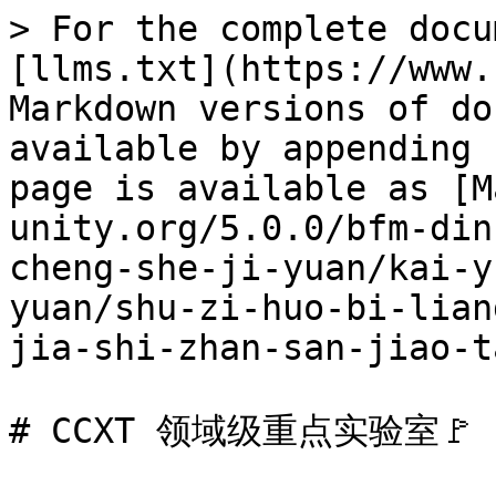
> For the complete docu
[llms.txt](https://www.
Markdown versions of do
available by appending 
page is available as [M
unity.org/5.0.0/bfm-din
cheng-she-ji-yuan/kai-y
yuan/shu-zi-huo-bi-lian
jia-shi-zhan-san-jiao-t
# CCXT 领域级重点实验室🚩
