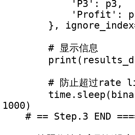
            'P3': p3,

            'Profit': profit

        }, ignore_index=True)

        # 显示信息

        print(results_df.tail(1))

        # 防止超过rate limit

        time.sleep(binance_exchange.rateLimit / 
1000)

    # == Step.3 END =================
