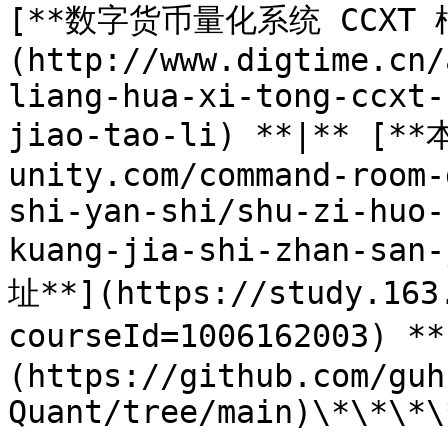
[**数字货币量化系统 CCXT
(http://www.digtime.cn/
liang-hua-xi-tong-ccxt-
jiao-tao-li) **|** [*
unity.com/command-room-
shi-yan-shi/shu-zi-huo-
kuang-jia-shi-zhan-san
址**](https://study.163
courseId=1006162003) *
(https://github.com/guh
Quant/tree/main)\*\*\*\*