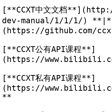
[**CCXT中文文档**](http:/
dev-manual/1/1/1/) **
(https://github.com/ccx
[**CCXT公有API课程**]
(https://www.bilibili.c
[**CCXT私有API课程**]
(https://www.bilibili.c
**
