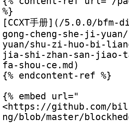
{% content-ref url="/pa
%}

[CCXT手册](/5.0.0/bfm-di
gong-cheng-she-ji-yuan/
yuan/shu-zi-huo-bi-lian
jia-shi-zhan-san-jiao-t
fa-shou-ce.md)

{% endcontent-ref %}

{% embed url="
<https://github.com/bil
ng/blob/master/blockhed