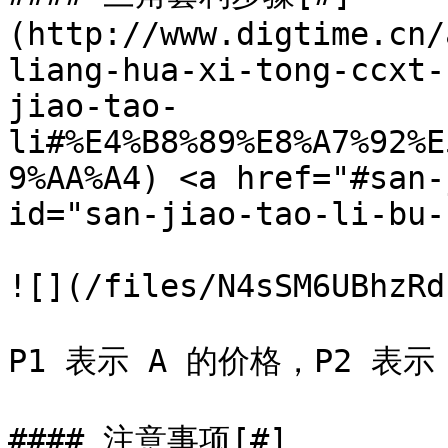
(http://www.digtime.cn/
liang-hua-xi-tong-ccxt-
jiao-tao-
li#%E4%B8%89%E8%A7%92%E
9%AA%A4) <a href="#san-
id="san-jiao-tao-li-bu-
![](/files/N4sSM6UBhzRd
P1 表示 A 的价格，P2 表示
#### 注意事项[#]