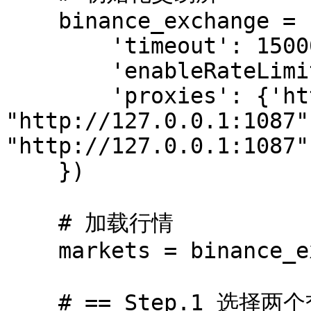
    binance_exchange = ccxt.binance({

        'timeout': 15000,

        'enableRateLimit': True,

        'proxies': {'https': 
"http://127.0.0.1:1087"
"http://127.0.0.1:1087"}
    })

    # 加载行情

    markets = binance_exchange.load_markets()

    # == Step.1 选择两个交易市场 A, B
