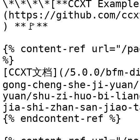
\*\*\*\*[**CCXT Example
(https://github.com/ccx
) **🚩**

{% content-ref url="/pa
%}

[CCXT文档](/5.0.0/bfm-di
gong-cheng-she-ji-yuan/
yuan/shu-zi-huo-bi-lian
jia-shi-zhan-san-jiao-t
{% endcontent-ref %}
