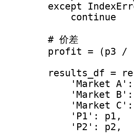
        except IndexError:

            continue

        # 价差

        profit = (p3 / (p1 * p2) - 1) * 1000

        results_df = results_df.append({

            'Market A': market_a,

            'Market B': market_b,

            'Market C': market_c,

            'P1': p1,

            'P2': p2,
