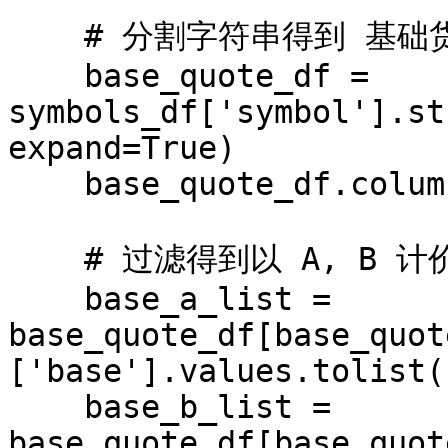
    # 分割字符串得到 基础货币/计价货币

    base_quote_df = 
symbols_df['symbol'].st
expand=True)

    base_quote_df.columns = ['base', 'quote']

    # 过滤得到以 A, B 计价的计价货币

    base_a_list = 
base_quote_df[base_quot
['base'].values.tolist()
    base_b_list = 
base_quote_df[base_quot