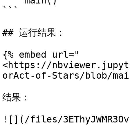
    main()

```

## 运行结果：

{% embed url="
<https://nbviewer.jupyt
orAct-of-Stars/blob/mai
结果：

![](/files/3EThyJWMR3Ov