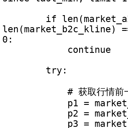
        if len(market_a2b_kline) == 0 or 
len(market_b2c_kline) =
0:

            continue

        try:

            # 获取行情前一分钟的交易对价格

            p1 = market_a2b_kline[0][4]

            p2 = market_b2c_kline[0][4]

            p3 = market_a2c_kline[0][4]
