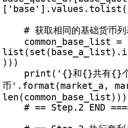
['base'].values.tolist()
    # 获取相同的基础货币列表

    common_base_list = 
list(set(base_a_list).i
)))

    print('{}和{}共有{}个相同的计价货
币'.format(market_a, mar
len(common_base_list)))

    # == Step.2 END =================
