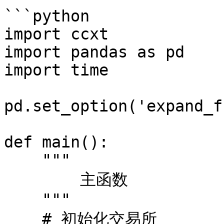
```python

import ccxt

import pandas as pd

import time

pd.set_option('expand_f
def main():

    """

        主函数

    """

    # 初始化交易所
