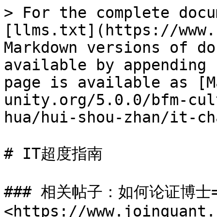
> For the complete docu
[llms.txt](https://www.
Markdown versions of do
available by appending 
page is available as [M
unity.org/5.0.0/bfm-cul
hua/hui-shou-zhan/it-ch
# IT超度指南

### 相关帖子：如何论证博士
<https://www.joinquant.