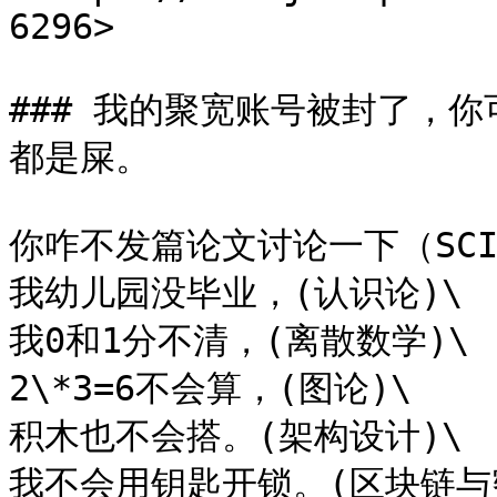
6296>

### 我的聚宽账号被封了，
都是屎。

你咋不发篇论文讨论一下（SCIge
我幼儿园没毕业，(认识论)\

我0和1分不清，(离散数学)\

2\*3=6不会算，(图论)\

积木也不会搭。(架构设计)\

我不会用钥匙开锁。(区块链与密