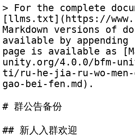
> For the complete docu
[llms.txt](https://www.
Markdown versions of do
available by appending 
page is available as [M
unity.org/4.0.0/bfm-uni
ti/ru-he-jia-ru-wo-men-
gao-bei-fen.md).

# 群公告备份

## 新人入群欢迎
