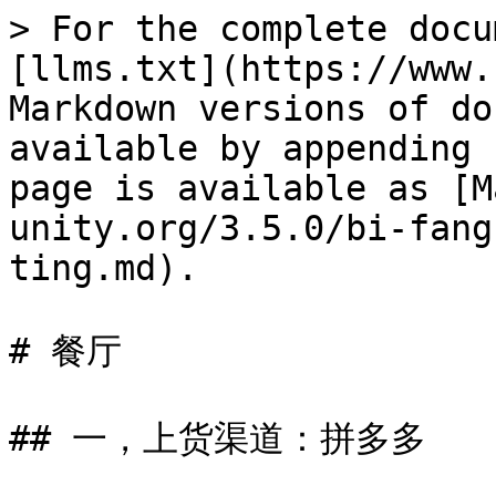
> For the complete docu
[llms.txt](https://www.
Markdown versions of do
available by appending 
page is available as [M
unity.org/3.5.0/bi-fang
ting.md).

# 餐厅

## 一，上货渠道：拼多多
