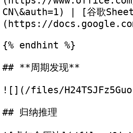
(https://www.office.com
CN\&auth=1) | [谷歌She
(https://docs.google.co
{% endhint %}

## **周期发现**

![](/files/H24TSJFz5Guo
## 归纳推理
