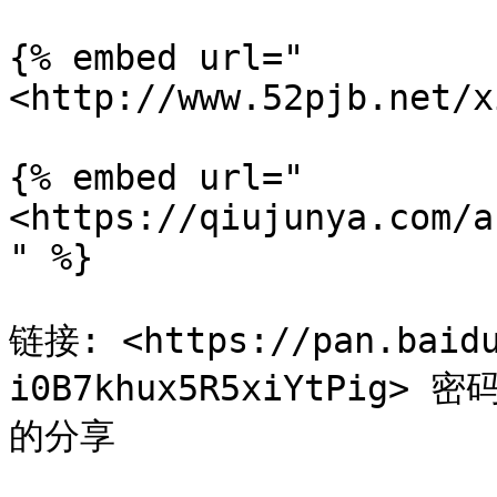
{% embed url="
<http://www.52pjb.net/x
{% embed url="
<https://qiujunya.com/a
" %}

链接: <https://pan.baidu
i0B7khux5R5xiYtPig>
的分享
