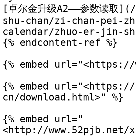
[卓尔金升级A2——参数读取](/3.5
shu-chan/zi-chan-pei-zh
calendar/zhuo-er-jin-sh
{% endcontent-ref %}

{% embed url="<https://
{% embed url="<https://
cn/download.html>" %}

{% embed url="
<http://www.52pjb.net/x