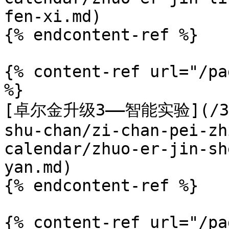
fen-xi.md)

{% endcontent-ref %}

{% content-ref url="/pa
%}

[卓尔金升级3——智能实验](/3.5.
shu-chan/zi-chan-pei-zh
calendar/zhuo-er-jin-sh
yan.md)

{% endcontent-ref %}

{% content-ref url="/pa