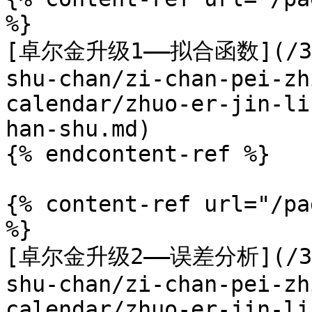
%}

[卓尔金升级1——拟合函数](/3.5.
shu-chan/zi-chan-pei-zh
calendar/zhuo-er-jin-li
han-shu.md)

{% endcontent-ref %}

{% content-ref url="/pa
%}

[卓尔金升级2——误差分析](/3.5.
shu-chan/zi-chan-pei-zh
calendar/zhuo-er-jin-li