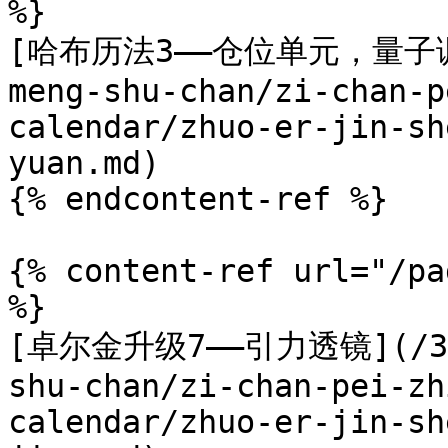
%}

[哈布历法3——仓位单元，量子调仓](
meng-shu-chan/zi-chan-p
calendar/zhuo-er-jin-sh
yuan.md)

{% endcontent-ref %}

{% content-ref url="/pa
%}

[卓尔金升级7——引力透镜](/3.5.
shu-chan/zi-chan-pei-zh
calendar/zhuo-er-jin-sh