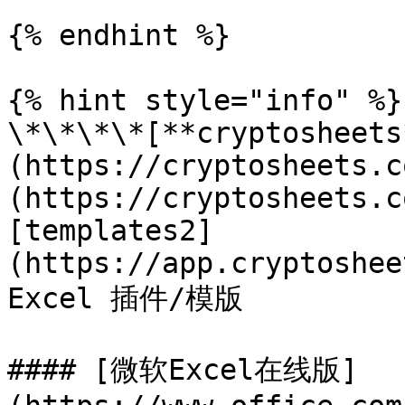
{% endhint %}

{% hint style="info" %}

\*\*\*\*[**cryptosheets
(https://cryptosheets.c
(https://cryptosheets.c
[templates2]
(https://app.cryptoshee
Excel 插件/模版

#### [微软Excel在线版]