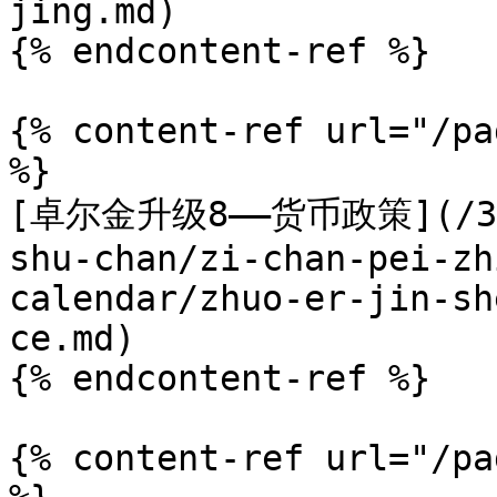
jing.md)

{% endcontent-ref %}

{% content-ref url="/pa
%}

[卓尔金升级8——货币政策](/3.5.
shu-chan/zi-chan-pei-zh
calendar/zhuo-er-jin-sh
ce.md)

{% endcontent-ref %}

{% content-ref url="/pa