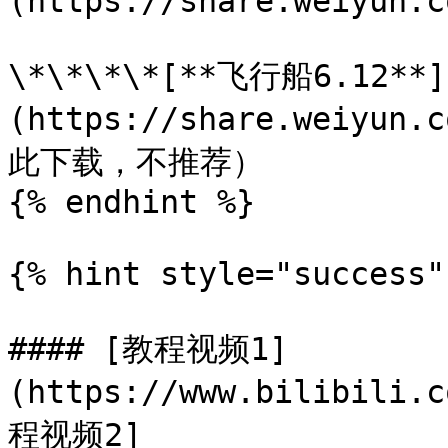
(https://share.weiyun.c
\*\*\*\*[**飞行船6.12**]
(https://share.weiyu
此下载，不推荐）

{% endhint %}

{% hint style="success" 
#### [教程视频1]
(https://www.bilibili.
程视频2]