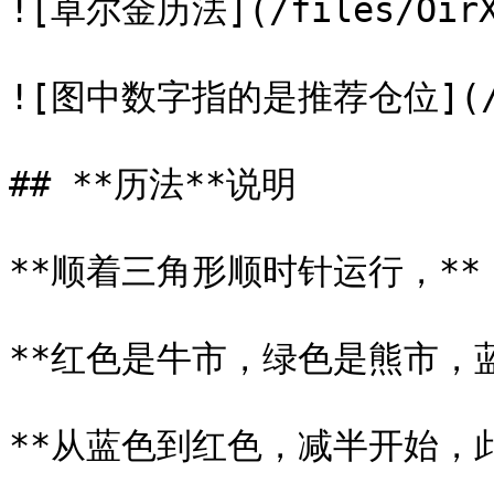
![卓尔金历法](/files/OirX4
![图中数字指的是推荐仓位](/file
## **历法**说明

**顺着三角形顺时针运行，**

**红色是牛市，绿色是熊市，蓝
**从蓝色到红色，减半开始，此