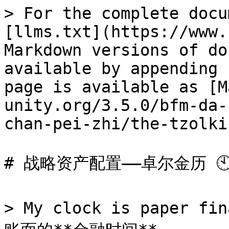
> For the complete docu
[llms.txt](https://www.
Markdown versions of do
available by appending 
page is available as [M
unity.org/3.5.0/bfm-da-
chan-pei-zhi/the-tzolki
# 战略资产配置——卓尔金历 🕙
> My clock is paper f