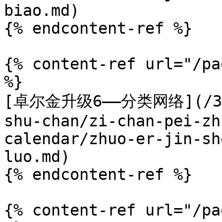
biao.md)

{% endcontent-ref %}

{% content-ref url="/pa
%}

[卓尔金升级6——分类网络](/3.5.
shu-chan/zi-chan-pei-zh
calendar/zhuo-er-jin-sh
luo.md)

{% endcontent-ref %}

{% content-ref url="/pa