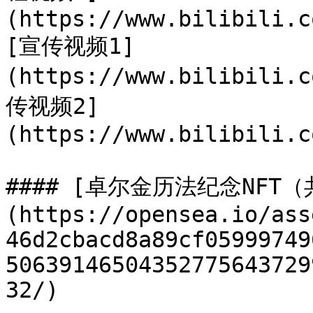
(https://www.bilibili.c
[宣传视频1]
(https://www.bilibili.
传视频2]
(https://www.bilibili.c
#### [卓尔金历法纪念NFT（
(https://opensea.io/ass
46d2cbacd8a89cf05999749
50639146504352775643729
32/)
