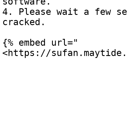
software.

4. Please wait a few se
cracked.

{% embed url="