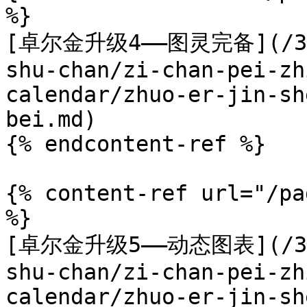
%}

[卓尔金升级4——图灵完备](/3.5.
shu-chan/zi-chan-pei-zh
calendar/zhuo-er-jin-sh
bei.md)

{% endcontent-ref %}

{% content-ref url="/pa
%}

[卓尔金升级5——动态图表](/3.5.
shu-chan/zi-chan-pei-zh
calendar/zhuo-er-jin-sh