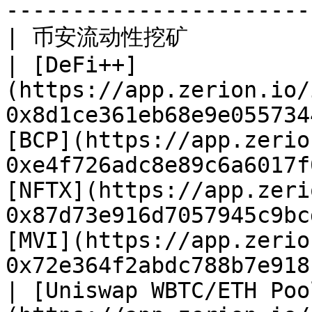
-----------------------
| 币安流动性挖矿                                                                                                       
| [DeFi++]
(https://app.zerion.io/
0x8d1ce361eb68e9e055734
[BCP](https://app.zerio
0xe4f726adc8e89c6a6017f
[NFTX](https://app.zeri
0x87d73e916d7057945c9bc
[MVI](https://app.zerio
0x72e364f2abdc788b7e918
| [Uniswap WBTC/ETH Poo