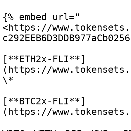
{% embed url="
<https://www.tokensets.
c292EEB6D3DDB977aCb0256
[**ETH2x-FLI**]
(https://www.tokensets.
\*

[**BTC2x-FLI**]
(https://www.tokensets.