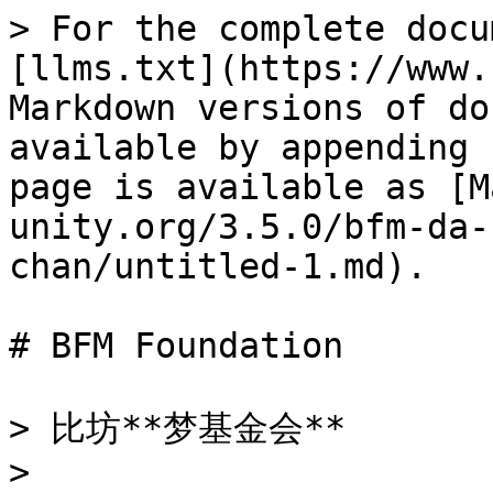
> For the complete docu
[llms.txt](https://www.
Markdown versions of do
available by appending 
page is available as [M
unity.org/3.5.0/bfm-da-
chan/untitled-1.md).

# BFM Foundation

> 比坊**梦基金会**

>
