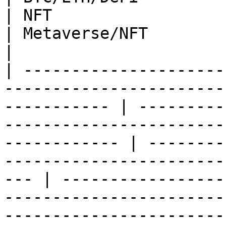
| NFT                                                                                         
| Metaverse/NFT                                                                            
|

| ---------------------
-----------------------
----------- | ---------
-----------------------
------------ | --------
-----------------------
--- | -----------------
-----------------------
-----------------------