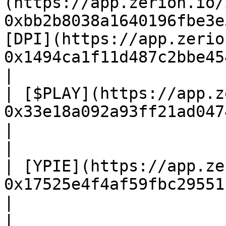
(https://app.zerion.io/
0xbb2b8038a1640196fbe3e
[DPI](https://app.zerio
0x1494ca1f11d487c2bbe4543e900
|                                                                                          
| [$PLAY](https://app.z
0x33e18a092a93ff21ad04746c7da12e35d34dc7c4) |                        
|

|                                                                                                               
| [YPIE](https://app.ze
0x17525e4f4af59fbc29551bc4ec
|                                                                                          
|                                                                                             