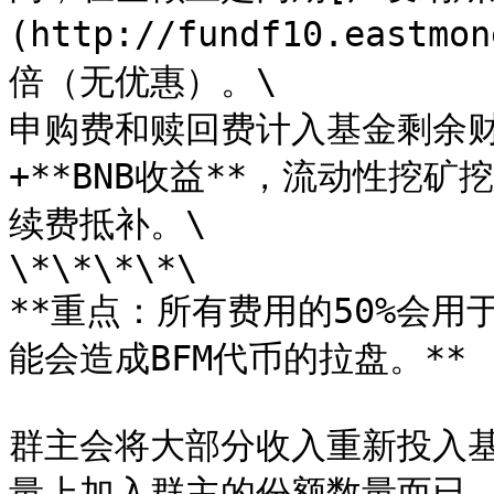
(http://fundf10.eastmo
倍（无优惠）。\

申购费和赎回费计入基金剩余财
+**BNB收益**，流动性挖
续费抵补。\

\*\*\*\*\

**重点：所有费用的50%会用
能会造成BFM代币的拉盘。**

群主会将大部分收入重新投入
量上加入群主的份额数量而已