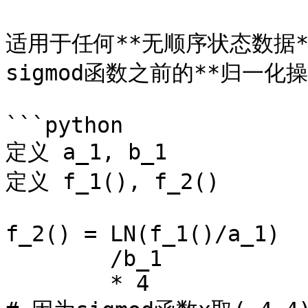
适用于任何**无顺序状态数据*
sigmod函数之前的**归一化操
```python

定义 a_1, b_1

定义 f_1(), f_2()

f_2() = LN(f_1()/a_1)

        /b_1 

        * 4 
