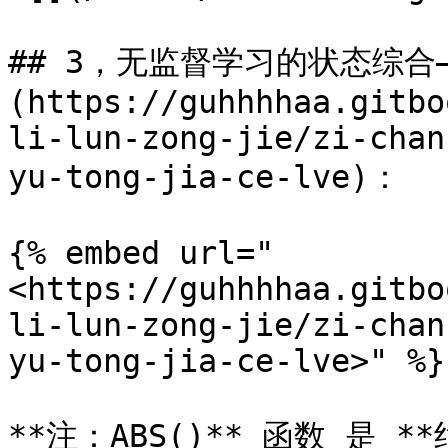
## 3，无监督学习的状态综合—
(https://guhhhhaa.gitbo
li-lun-zong-jie/zi-chan
yu-tong-jia-ce-lve)：

{% embed url="
<https://guhhhhaa.gitbo
li-lun-zong-jie/zi-chan
yu-tong-jia-ce-lve>" %}

**注：ABS()** 函数 是 **