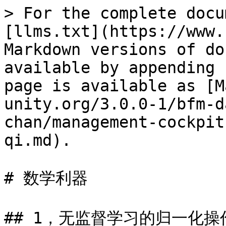
> For the complete docu
[llms.txt](https://www.
Markdown versions of do
available by appending 
page is available as [M
unity.org/3.0.0-1/bfm-d
chan/management-cockpit
qi.md).

# 数学利器

## 1，无监督学习的归一化操作