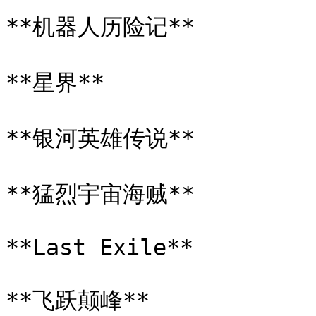
**机器人历险记**

**星界**

**银河英雄传说**

**猛烈宇宙海贼**

**Last Exile**

**飞跃颠峰**
