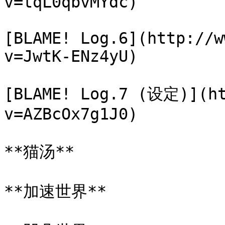
v=tqL0qbvMYdc)

[BLAME! Log.6](http://w
v=JwtK-ENz4yU)

[BLAME! Log.7 (设定)](ht
v=AZBcOx7g1J0)

**猫汤**

**加速世界**
