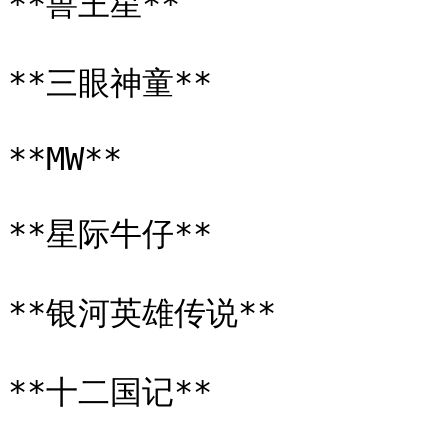
**兽王星**

**三眼神童**

**MW**

**星际牛仔**

**银河英雄传说**

**十二国记**
