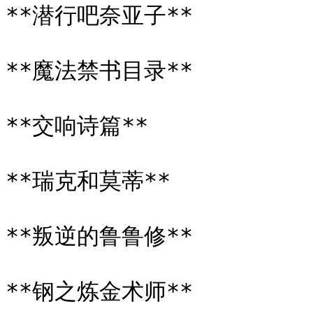
**潜行吧奈亚子**

**魔法禁书目录**

**交响诗篇**

**瑞克和莫蒂**

**叛逆的鲁鲁修**

**钢之炼金术师**
