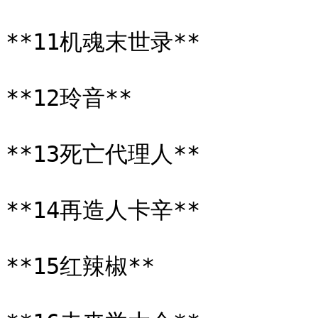
**11机魂末世录**

**12玲音**

**13死亡代理人**

**14再造人卡辛**

**15红辣椒**
