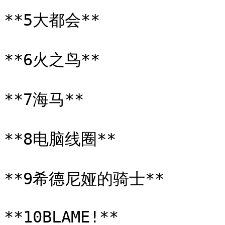
**5大都会**

**6火之鸟**

**7海马**

**8电脑线圈**

**9希德尼娅的骑士**

**10BLAME!**
