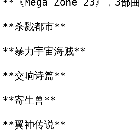
**《Mega Zone 23》，3部曲
**杀戮都市**

**暴力宇宙海贼**

**交响诗篇**

**寄生兽**

**翼神传说**
