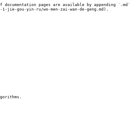
f documentation pages are available by appending `.md` 
-1-jie-gou-yin-ru/wo-men-zai-wan-de-geng.md).

gorithms.
