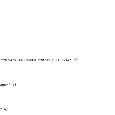
7%9F%A5%E4%B9%8B%E7%9C%BC/8219624>" %}

age>" %}

" %}
