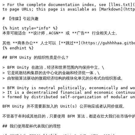
> For the complete documentation index, see [llms.txt](
to page URLs; this page is available as [Markdown](http
# 【传媒】引起兴趣

{% hint style="info" %}

本章可能适合 **设计师，ACGN** 或 **广告** 行业相关人士。

其他 **商务办公** 人士可以 [**跳过**](https://guhhhhaa.gitbook
{% endhint %}

## BFM Unity 的组织性质是什么？

> BFM Unity 在政治，经济和世界范围内均保持中立。\

> 它是耗散结构集群的去中心化的金融和经济统一体，\

> 由智能算法驱动的微观经济结构的模块化单元的分布式自组织形成。

> BFM Unity is neutral politically, economically and wo
> It is a decentralized financial and economic continuu
> formed by distributed self-organization of modular un
BFM Unity 并不需要新加入的 Unit(s) 公开响应或者认同价值观。

不管基于牟利或其他目的，只要使用 BFM 算法，都是在壮大我们在市场中的力量
## 我们使用星杯代表我们的理想
