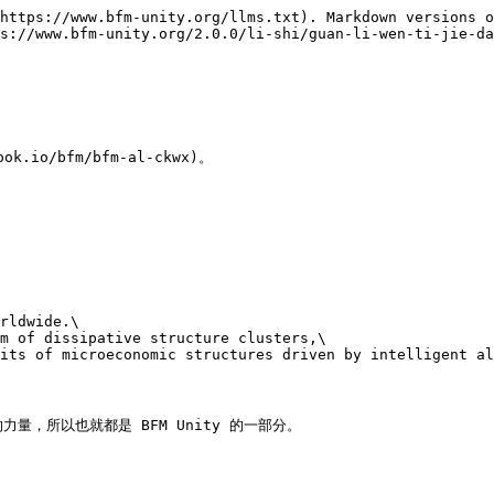
https://www.bfm-unity.org/llms.txt). Markdown versions o
s://www.bfm-unity.org/2.0.0/li-shi/guan-li-wen-ti-jie-da
.io/bfm/bfm-al-ckwx)。

rldwide.\

m of dissipative structure clusters,\

its of microeconomic structures driven by intelligent al
，所以也就都是 BFM Unity 的一部分。
