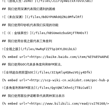
![《游戏人生·ZERO》](/files/Jiir3y4WIcxXTOvsCSBi)

## 我们使用深渊代表我们遇到的困难

![《来自深渊》](/files/BdGYPUNk0QZNi0MfwlRf)

## 我们使用印钞机代表我们实现的功能

![《C：金钱掌控》](/files/hBSUmeUzbuGHjFTRHOsT)

## 我们使用全视之眼代表三角套利

![全视之眼](/files/HwRqFZZTSp1KYLDUibLG)

{% embed url="<https://baike.baidu.com/item/%E5%85%A8%E
## 我们使用GOC代表多角套利和BFM算法。

![全球超自然联盟GOC](/files/3I3pKlq4Q6wzVGjy4Dfk)

{% embed url="<http://scp-wiki-cn.wikidot.com/goc-hub-p
![多角套利和BFM算法](/files/QgtQNClKhnSjTTBiCw8l)

## 我们使用塞拉伊诺断章代表两种算法表示

{% embed url="<https://www.bilibili.com/read/cv276168/>